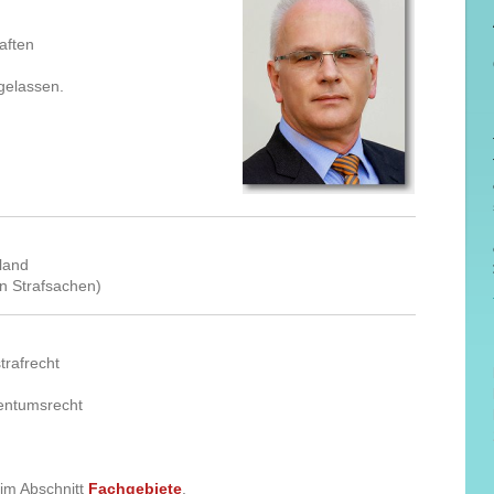
aften
gelassen.
hland
n Strafsachen)
trafrecht
entumsrecht
 im Abschnitt
Fachgebiete
.