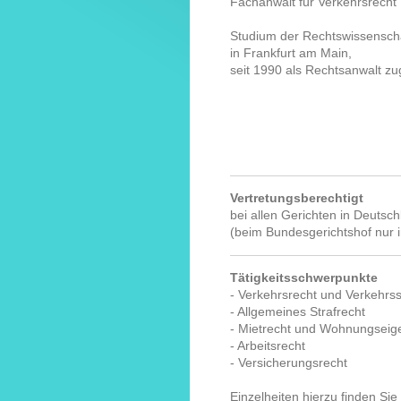
Fachanwalt für Verkehrsrecht
Studium der Rechtswissensch
in Frankfurt am Main,
seit 1990 als Rechtsanwalt zu
Vertretungsberechtigt
bei allen Gerichten in Deutsc
(beim Bundesgerichtshof nur i
Tätigkeitsschwerpunkte
- Verkehrsrecht und Verkehrss
- Allgemeines Strafrecht
- Mietrecht und Wohnungseig
- Arbeitsrecht
- Versicherungsrecht
Einzelheiten hierzu finden Sie